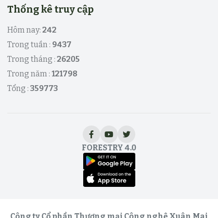
Thống kê truy cập
Hôm nay:
242
Trong tuần :
9437
Trong tháng :
26205
Trong năm :
121798
Tổng :
359773
FORESTRY 4.0
Công ty Cổ phần Thương mại Công nghệ Xuân Mai